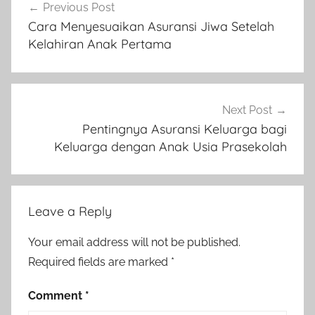
Previous Post
Cara Menyesuaikan Asuransi Jiwa Setelah
Kelahiran Anak Pertama
Next Post
Pentingnya Asuransi Keluarga bagi
Keluarga dengan Anak Usia Prasekolah
Leave a Reply
Your email address will not be published.
Required fields are marked
*
Comment
*