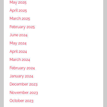
May 2025
April 2025
March 2025
February 2025
June 2024
May 2024
April 2024
March 2024
February 2024
January 2024
December 2023
November 2023
October 2023