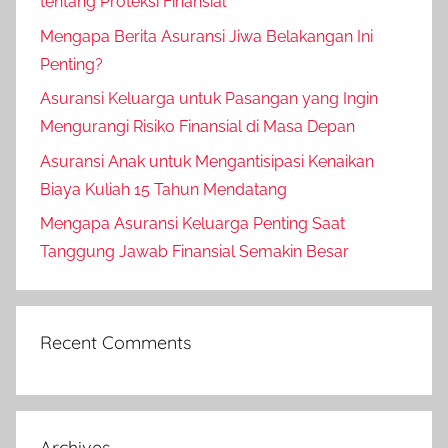
tentang Proteksi Finansial
Mengapa Berita Asuransi Jiwa Belakangan Ini
Penting?
Asuransi Keluarga untuk Pasangan yang Ingin
Mengurangi Risiko Finansial di Masa Depan
Asuransi Anak untuk Mengantisipasi Kenaikan
Biaya Kuliah 15 Tahun Mendatang
Mengapa Asuransi Keluarga Penting Saat
Tanggung Jawab Finansial Semakin Besar
Recent Comments
Archives