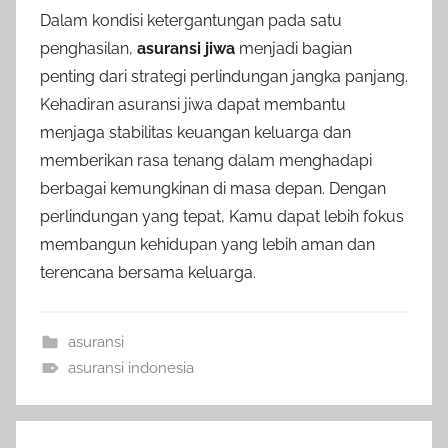
Dalam kondisi ketergantungan pada satu
penghasilan,
asuransi jiwa
menjadi bagian
penting dari strategi perlindungan jangka panjang.
Kehadiran asuransi jiwa dapat membantu
menjaga stabilitas keuangan keluarga dan
memberikan rasa tenang dalam menghadapi
berbagai kemungkinan di masa depan. Dengan
perlindungan yang tepat, Kamu dapat lebih fokus
membangun kehidupan yang lebih aman dan
terencana bersama keluarga.
asuransi
asuransi indonesia