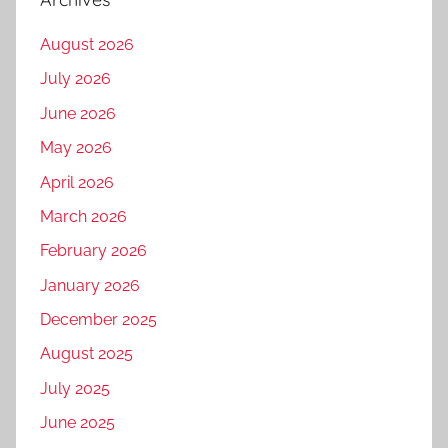
August 2026
July 2026
June 2026
May 2026
April 2026
March 2026
February 2026
January 2026
December 2025
August 2025
July 2025
June 2025