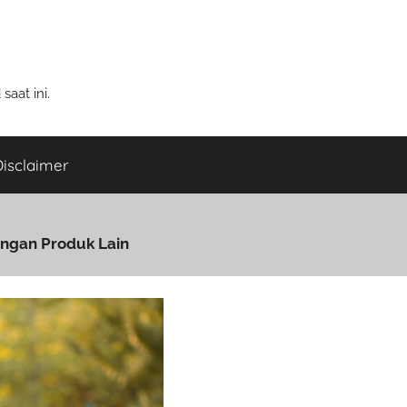
aat ini.
isclaimer
engan Produk Lain