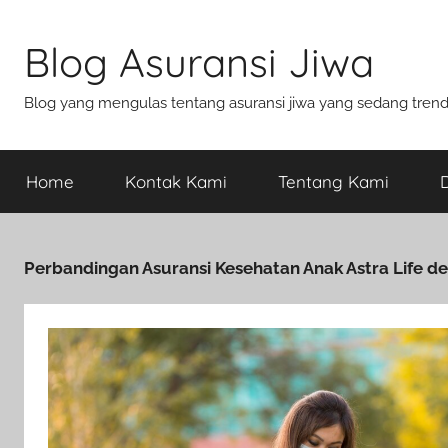
Blog Asuransi Jiwa
Blog yang mengulas tentang asuransi jiwa yang sedang trend s
Home
Kontak Kami
Tentang Kami
D
Perbandingan Asuransi Kesehatan Anak Astra Life d