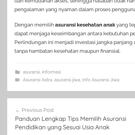
dan kemudahan akses, sehingga nasabah tidak hany
pengalaman yang nyaman dalam proses pengguna
Dengan memilih
asuransi kesehatan anak
yang tep
dapat menjaga keseimbangan antara kebutuhan per
Perlindungan ini menjadi investasi jangka panja
tanpa hambatan kesehatan maupun finansial.
asuransi
,
informasi
Asuransi Astra
,
asuransi jiwa
,
Info Asuransi Jiwa
Previous Post
Panduan Lengkap Tips Memilih Asuransi
Pendidikan yang Sesuai Usia Anak