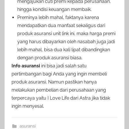
mengajukan cuti premi kepada perusahaan,
hingga kondisi keuangan membaik.
Preminya lebih mahal, faktanya karena
mendapatkan dua manfaat sekaligus dari
produk asuransi unit link ini, maka harga premi
yang harus dibayarkan oleh nasabah juga jadi
lebih mahal, bisa dua kali lipat dibandingkan
dengan produk asuransi biasa.
Info asuransi
ini bisa jadi salah satu
pertimbangan bagi Anda yang ingin membeli
produk asuransi. Namun pastikan hanya
melakukan pembelian dari perusahaan yang
terpercaya yaitu I Love Life dari Astra jika tidak
ingin menyesal.
asuransi