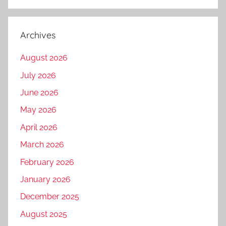
Archives
August 2026
July 2026
June 2026
May 2026
April 2026
March 2026
February 2026
January 2026
December 2025
August 2025