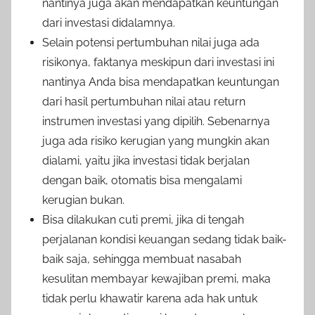
nantinya juga akan mendapatkan keuntungan
dari investasi didalamnya.
Selain potensi pertumbuhan nilai juga ada
risikonya, faktanya meskipun dari investasi ini
nantinya Anda bisa mendapatkan keuntungan
dari hasil pertumbuhan nilai atau return
instrumen investasi yang dipilih. Sebenarnya
juga ada risiko kerugian yang mungkin akan
dialami, yaitu jika investasi tidak berjalan
dengan baik, otomatis bisa mengalami
kerugian bukan.
Bisa dilakukan cuti premi, jika di tengah
perjalanan kondisi keuangan sedang tidak baik-
baik saja, sehingga membuat nasabah
kesulitan membayar kewajiban premi, maka
tidak perlu khawatir karena ada hak untuk