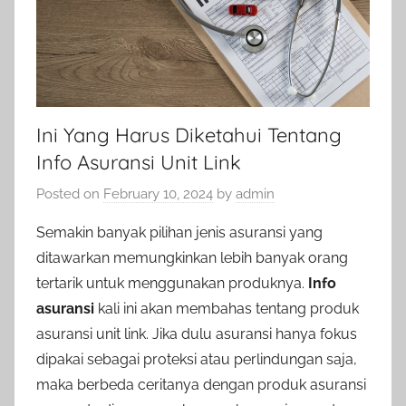
Ini Yang Harus Diketahui Tentang
Info Asuransi Unit Link
Posted on
February 10, 2024
by
admin
Semakin banyak pilihan jenis asuransi yang
ditawarkan memungkinkan lebih banyak orang
tertarik untuk menggunakan produknya.
Info
asuransi
kali ini akan membahas tentang produk
asuransi unit link. Jika dulu asuransi hanya fokus
dipakai sebagai proteksi atau perlindungan saja,
maka berbeda ceritanya dengan produk asuransi