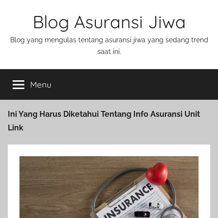
Blog Asuransi Jiwa
Blog yang mengulas tentang asuransi jiwa yang sedang trend
saat ini.
Menu
Ini Yang Harus Diketahui Tentang Info Asuransi Unit
Link