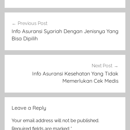
Previous Post
Info Asuransi Syariah Dengan Jenisnya Yang
Bisa Dipilih
Next Post
Info Asuransi Kesehatan Yang Tidak
Memerlukan Cek Medis
Leave a Reply
Your email address will not be published.
Required fields are marked
*