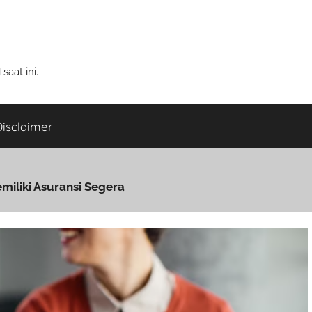
aat ini.
isclaimer
miliki Asuransi Segera