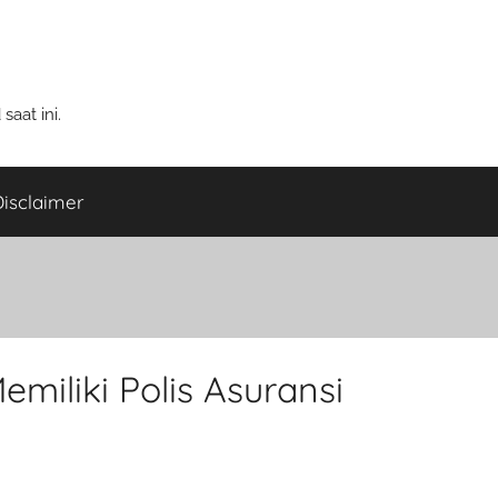
aat ini.
isclaimer
miliki Polis Asuransi