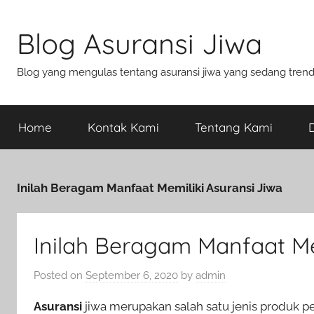
Blog Asuransi Jiwa
Blog yang mengulas tentang asuransi jiwa yang sedang trend s
Home
Kontak Kami
Tentang Kami
D
Inilah Beragam Manfaat Memiliki Asuransi Jiwa
Inilah Beragam Manfaat Me
Posted on
September 6, 2020
by
admin
Asuransi
jiwa merupakan salah satu jenis produk p