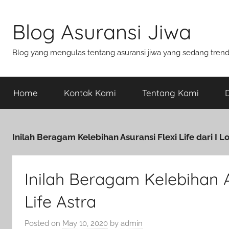
Blog Asuransi Jiwa
Blog yang mengulas tentang asuransi jiwa yang sedang trend s
Home
Kontak Kami
Tentang Kami
D
Inilah Beragam Kelebihan Asuransi Flexi Life dari I Lo
Inilah Beragam Kelebihan As
Life Astra
Posted on
May 10, 2020
by
admin