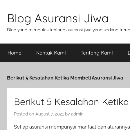
Blog Asuransi Jiwa
Blog yang mengulas tentang asuransi jiwa yang sedang trend s
Home
Kontak Kami
Tentang Kami
D
Berikut 5 Kesalahan Ketika Membeli Asuransi Jiwa
Berikut 5 Kesalahan Ketik
Posted on
August 7, 2021
by
admin
Setiap asuransi mempunyai manfaat dan aturannya 